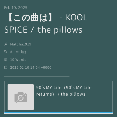
Feb 10, 2025
【この曲は】 - KOOL
SPICE / the pillows
Matcha1919
この曲は
10 Words
2025-02-10 14:54 +0000
90’s MY Life（90’s MY Life
returns） / the pillows