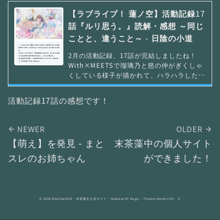
【ラブライブ！ 蓮ノ空】活動記録17
話『ルリ思う。』読解・感想 ～同じ
ことと、違うこと～ - 日陰の小道
2月の活動記録、17話が完結しましたね！
With×MEETSで瑠璃乃と慈の仲がぎくしゃ
くしている様子が描かれて、ハラハラしたま
まシャッフルユニットの催しが始まって。正
直With×MEETSをまったり楽しみたい私と
活動記録17話の感想です！
しては「こんな展開やめてくれよ～」などと
も思っていたわけなのですが、活動記録が前
半からあまりにも面白すぎて全ての不安が吹
NEWER
OLDER
き飛んでしまったのを覚えています。 今回
【萌え】を発見 - まと
末茶藻中の個人サイト
のエピソードは今までの活動記録の中でも特
に気に入ったものなので、せっかくなので1
スレのお姉ちゃん
ができました！
本記事を書くことにしました。🪷Link！
Like！ラブライブ！🪷「蓮ノ空女学院スクー
ルアイドルクラブ」の「いま」を描く📽活動
記録📽に📔第17話『ル…
© 2026
Matcha1919
· 末茶藻中公式サイト · Made with
Hugo
· Theme
Hermit-V2
·