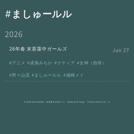
ましゅールル
2026
26年春 末茶藻中ガールズ
Jun 27
アニメ
成海みちか
テティア
女神（肋骨）
野々山流
ましゅールル
城崎メイ
© 2026
Matcha1919
· 末茶藻中公式サイト · Made with
Hugo
· Theme
Hermit-V2
·